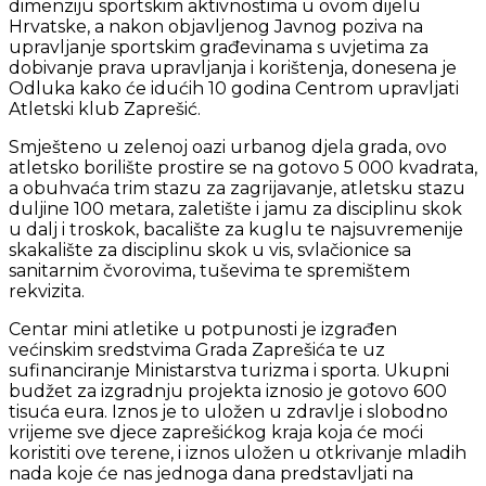
dimenziju sportskim aktivnostima u ovom dijelu
Hrvatske, a nakon objavljenog Javnog poziva na
upravljanje sportskim građevinama s uvjetima za
dobivanje prava upravljanja i korištenja, donesena je
Odluka kako će idućih 10 godina Centrom upravljati
Atletski klub Zaprešić.
Smješteno u zelenoj oazi urbanog djela grada, ovo
atletsko borilište prostire se na gotovo 5 000 kvadrata,
a obuhvaća trim stazu za zagrijavanje, atletsku stazu
duljine 100 metara, zaletište i jamu za disciplinu skok
u dalj i troskok, bacalište za kuglu te najsuvremenije
skakalište za disciplinu skok u vis, svlačionice sa
sanitarnim čvorovima, tuševima te spremištem
rekvizita.
Centar mini atletike u potpunosti je izgrađen
većinskim sredstvima Grada Zaprešića te uz
sufinanciranje Ministarstva turizma i sporta. Ukupni
budžet za izgradnju projekta iznosio je gotovo 600
tisuća eura. Iznos je to uložen u zdravlje i slobodno
vrijeme sve djece zaprešićkog kraja koja će moći
koristiti ove terene, i iznos uložen u otkrivanje mladih
nada koje će nas jednoga dana predstavljati na