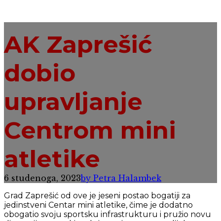
AK Zaprešić
dobio
upravljanje
Centrom mini
atletike
6 studenoga, 2023
by Petra Halambek
Grad Zaprešić od ove je jeseni postao bogatiji za
jedinstveni Centar mini atletike, čime je dodatno
obogatio svoju sportsku infrastrukturu i pružio novu