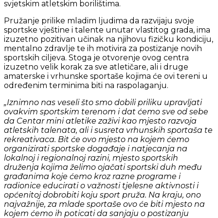
svjetskim atletskim borilištima.
Pružanje prilike mladim ljudima da razvijaju svoje
sportske vještine i talente unutar vlastitog grada, ima
izuzetno pozitivan učinak na njihovu fizičku kondiciju,
mentalno zdravlje te ih motivira za postizanje novih
sportskih ciljeva. Stoga je otvorenje ovog centra
izuzetno velik korak za sve atletičare, ali i druge
amaterske i vrhunske sportaše kojima će ovi tereni u
određenim terminima biti na raspolaganju.
„Iznimno nas veseli što smo dobili priliku upravljati
ovakvim sportskim terenom i dat ćemo sve od sebe
da Centar mini atletike zaživi kao mjesto razvoja
atletskih talenata, ali i susreta vrhunskih sportaša te
rekreativaca. Bit će ovo mjesto na kojem ćemo
organizirati sportske događaje i natjecanja na
lokalnoj i regionalnoj razini, mjesto sportskih
druženja kojima želimo ojačati sportski duh među
građanima koje ćemo kroz razne programe i
radionice educirati o važnosti tjelesne aktivnosti i
općenitoj dobrobiti koju sport pruža. Na kraju, ono
najvažnije, za mlade sportaše ovo će biti mjesto na
kojem ćemo ih poticati da sanjaju o postizanju