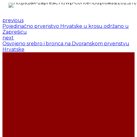
previous
Pojedinačno prvenstvo Hrvatske u krosu održano u
Zaprešiću
next
Osvojeno srebro i bronca na Dvoranskom prvenstvu
Hrvatske
ŽELITE LI SE
UČLANITI U AK
ZAPREŠIĆ?
UČLANI
SE U