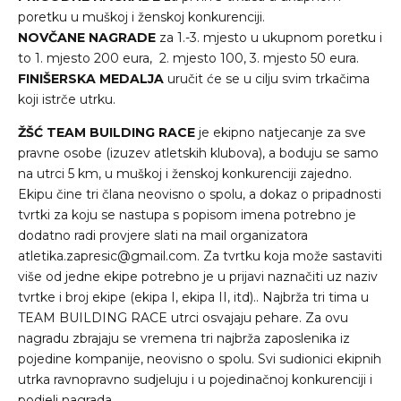
poretku u muškoj i ženskoj konkurenciji.
NOVČANE NAGRADE
za 1.-3. mjesto u ukupnom poretku i
to 1. mjesto 200 eura, 2. mjesto 100, 3. mjesto 50 eura.
FINIŠERSKA MEDALJA
uručit će se u cilju svim trkačima
koji istrče utrku.
ŽŠĆ TEAM BUILDING RACE
je ekipno natjecanje za sve
pravne osobe (izuzev atletskih klubova), a boduju se samo
na utrci 5 km, u muškoj i ženskoj konkurenciji zajedno.
Ekipu čine tri člana neovisno o spolu, a dokaz o pripadnosti
tvrtki za koju se nastupa s popisom imena potrebno je
dodatno radi provjere slati na mail organizatora
atletika.zapresic@gmail.com. Za tvrtku koja može sastaviti
više od jedne ekipe potrebno je u prijavi naznačiti uz naziv
tvrtke i broj ekipe (ekipa I, ekipa II, itd).. Najbrža tri tima u
TEAM BUILDING RACE utrci osvajaju pehare. Za ovu
nagradu zbrajaju se vremena tri najbrža zaposlenika iz
pojedine kompanije, neovisno o spolu. Svi sudionici ekipnih
utrka ravnopravno sudjeluju i u pojedinačnoj konkurenciji i
podjeli nagrada.