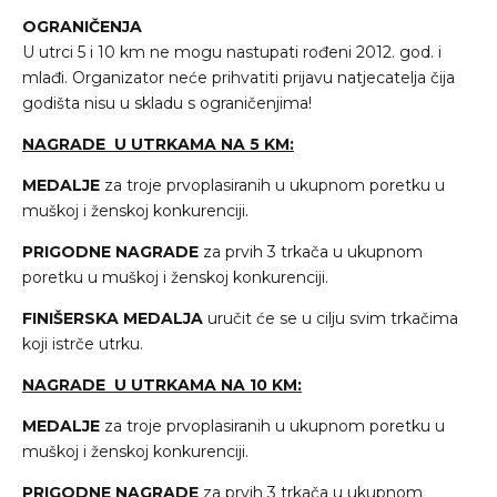
OGRANIČENJA
U utrci 5 i 10 km ne mogu nastupati rođeni 2012. god. i
mlađi. Organizator neće prihvatiti prijavu natjecatelja čija
godišta nisu u skladu s ograničenjima!
NAGRADE U UTRKAMA NA 5 KM:
MEDALJE
za troje prvoplasiranih u ukupnom poretku u
muškoj i ženskoj konkurenciji.
PRIGODNE NAGRADE
za prvih 3 trkača u ukupnom
poretku u muškoj i ženskoj konkurenciji.
FINIŠERSKA MEDALJA
uručit će se u cilju svim trkačima
koji istrče utrku.
NAGRADE U UTRKAMA NA 10 KM:
MEDALJE
za troje prvoplasiranih u ukupnom poretku u
muškoj i ženskoj konkurenciji.
PRIGODNE NAGRADE
za prvih 3 trkača u ukupnom