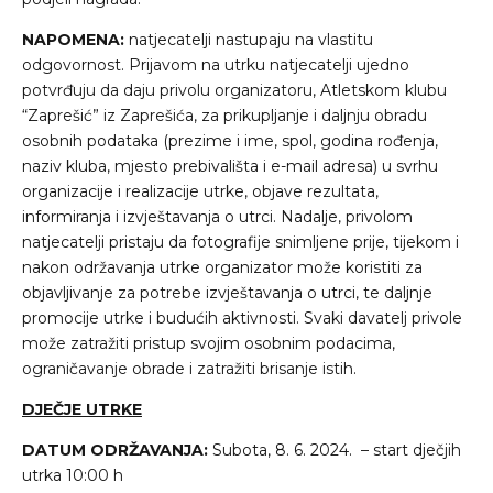
NAPOMENA:
natjecatelji nastupaju na vlastitu
odgovornost. Prijavom na utrku natjecatelji ujedno
potvrđuju da daju privolu organizatoru, Atletskom klubu
“Zaprešić” iz Zaprešića, za prikupljanje i daljnju obradu
osobnih podataka (prezime i ime, spol, godina rođenja,
naziv kluba, mjesto prebivališta i e-mail adresa) u svrhu
organizacije i realizacije utrke, objave rezultata,
informiranja i izvještavanja o utrci. Nadalje, privolom
natjecatelji pristaju da fotografije snimljene prije, tijekom i
nakon održavanja utrke organizator može koristiti za
objavljivanje za potrebe izvještavanja o utrci, te daljnje
promocije utrke i budućih aktivnosti. Svaki davatelj privole
može zatražiti pristup svojim osobnim podacima,
ograničavanje obrade i zatražiti brisanje istih.
DJEČJE UTRKE
DATUM ODRŽAVANJA:
Subota, 8. 6. 2024. – start dječjih
utrka 10:00 h