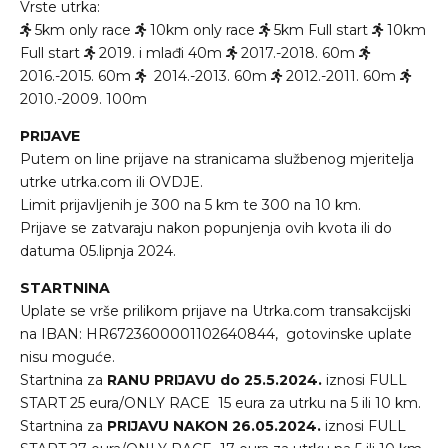
Vrste utrka:
5km only race
10km only race
5km Full start
10km
Full start
2019. i mlađi 40m
2017.-2018. 60m
2016.-2015. 60m
2014.-2013. 60m
2012.-2011. 60m
2010.-2009. 100m
PRIJAVE
Putem on line prijave na stranicama službenog mjeritelja
utrke utrka.com ili
OVDJE
.
Limit prijavljenih je 300 na 5 km te 300 na 10 km.
Prijave se zatvaraju nakon popunjenja ovih kvota ili do
datuma 05.lipnja 2024.
STARTNINA
Uplate se vrše prilikom prijave na Utrka.com transakcijski
na IBAN: HR6723600001102640844, gotovinske uplate
nisu moguće.
Startnina za
RANU PRIJAVU do 25.5.2024.
iznosi FULL
START 25 eura/ONLY RACE 15 eura za utrku na 5 ili 10 km.
Startnina za
PRIJAVU NAKON 26.05.2024.
iznosi FULL