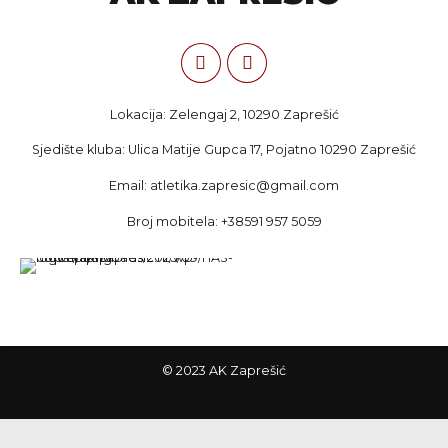
Lokacija: Zelengaj 2, 10290 Zaprešić
Sjedište kluba: Ulica Matije Gupca 17, Pojatno 10290 Zaprešić
Email: atletika.zapresic@gmail.com
Broj mobitela: +38591 957 5059
© 2023 AK Zaprešić