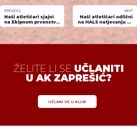
PREVIOUS
NEXT
Naši atletičari sjajni
Naši atletičari odlični
na Ekipnom prvenstvu
na HALS natjecanju za
Hrvatske u krosu
starije kategorije
ŽELITE LI SE
UČLANITI
U AK ZAPREŠIĆ?
UČLANI SE U KLUB