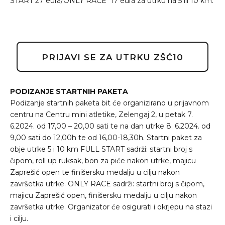
START 27 eura/ONLY RACE 17 eura za utrku na 5 ili 10 km.
PRIJAVI SE ZA UTRKU ZŠĆ10
PODIZANJE STARTNIH PAKETA
Podizanje startnih paketa bit će organizirano u prijavnom
centru na Centru mini atletike, Zelengaj 2, u petak 7.
6.2024. od 17,00 – 20,00 sati te na dan utrke 8. 6.2024. od
9,00 sati do 12,00h te od 16,00-18,30h. Startni paket za
obje utrke 5 i 10 km FULL START sadrži: startni broj s
čipom, roll up ruksak, bon za piće nakon utrke, majicu
Zaprešić open te finišersku medalju u cilju nakon
završetka utrke. ONLY RACE sadrži: startni broj s čipom,
majicu Zaprešić open, finišersku medalju u cilju nakon
završetka utrke. Organizator će osigurati i okrjepu na stazi
i cilju.