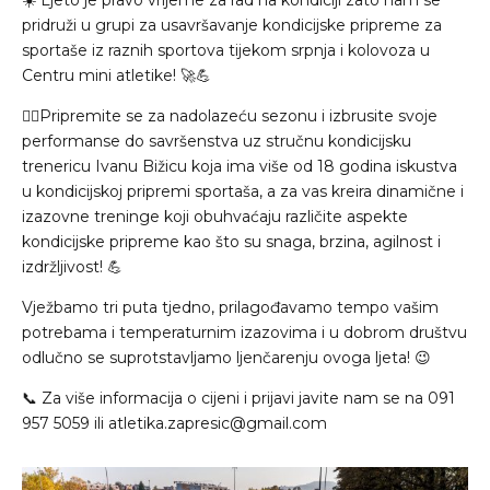
pridruži u grupi za usavršavanje kondicijske pripreme za
sportaše iz raznih sportova tijekom srpnja i kolovoza u
Centru mini atletike! 🚀💪
👉🏼Pripremite se za nadolazeću sezonu i izbrusite svoje
performanse do savršenstva uz stručnu kondicijsku
trenericu Ivanu Bižicu koja ima više od 18 godina iskustva
u kondicijskoj pripremi sportaša, a za vas kreira dinamične i
izazovne treninge koji obuhvaćaju različite aspekte
kondicijske pripreme kao što su snaga, brzina, agilnost i
izdržljivost! 💪
Vježbamo tri puta tjedno, prilagođavamo tempo vašim
potrebama i temperaturnim izazovima i u dobrom društvu
odlučno se suprotstavljamo ljenčarenju ovoga ljeta! 😉
📞 Za više informacija o cijeni i prijavi javite nam se na 091
957 5059 ili atletika.zapresic@gmail.com