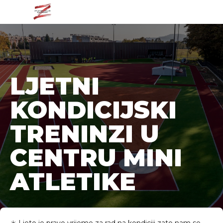
LJETNI
KONDICIJSKI
TRENINZI U
CENTRU MINI
ATLETIKE
☀️ Ljeto je pravo vrijeme za rad na kondiciji zato nam se