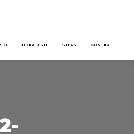
UČLANI SE U KLUB
STI
OBAVIJESTI
STEPS
KONTAKT
2-