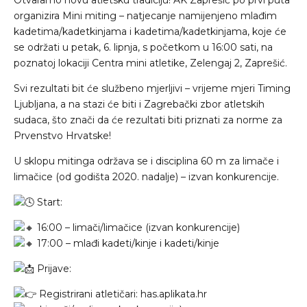
organizira Mini miting – natjecanje namijenjeno mlađim
kadetima/kadetkinjama i kadetima/kadetkinjama, koje će
se održati u petak, 6. lipnja, s početkom u 16:00 sati, na
poznatoj lokaciji Centra mini atletike, Zelengaj 2, Zaprešić.
Svi rezultati bit će službeno mjerljivi – vrijeme mjeri Timing
Ljubljana, a na stazi će biti i Zagrebački zbor atletskih
sudaca, što znači da će rezultati biti priznati za norme za
Prvenstvo Hrvatske!
U sklopu mitinga održava se i disciplina 60 m za limače i
limačice (od godišta 2020. nadalje) – izvan konkurencije.
Start:
16:00 – limači/limačice (izvan konkurencije)
17:00 – mlađi kadeti/kinje i kadeti/kinje
Prijave:
Registrirani atletičari:
has.aplikata.hr