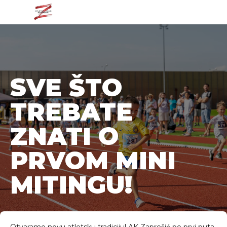
SVE ŠTO
TREBATE
ZNATI O
PRVOM MINI
MITINGU!
Otvaramo novu atletsku tradiciju! AK Zaprešić po prvi puta