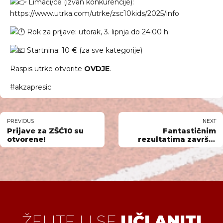
Limači/ce (izvan konkurencije):
https://www.utrka.com/utrke/zsc10kids/2025/info
Rok za prijave: utorak, 3. lipnja do 24:00 h
Startnina: 10 € (za sve kategorije)
Raspis utrke otvorite
OVDJE
.
#akzapresic
PREVIOUS
NEXT
Prijave za ZŠĆ10 su
Fantastičnim
otvorene!
rezultatima završili
smo sezonu 2025.
Hrvatske atletske
lige!
ŽELITE LI SE
UČLANITI