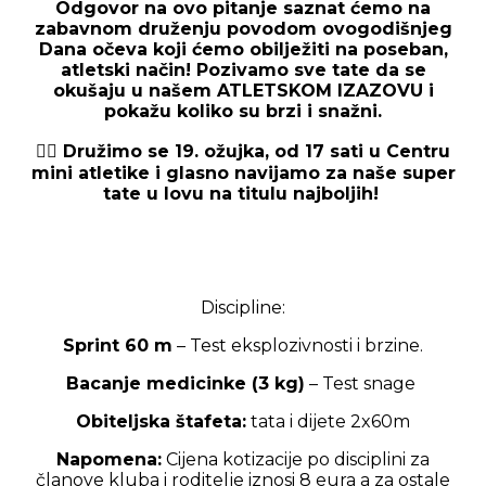
Odgovor na ovo pitanje saznat ćemo na
zabavnom druženju povodom ovogodišnjeg
Dana očeva koji ćemo obilježiti na poseban,
atletski način! Pozivamo sve tate da se
okušaju u našem ATLETSKOM IZAZOVU i
pokažu koliko su brzi i snažni.
👉🏼 Družimo se 19. ožujka, od 17 sati u Centru
mini atletike i glasno navijamo za naše super
tate u lovu na titulu najboljih!
Discipline:
Sprint 60 m
– Test eksplozivnosti i brzine.
Bacanje medicinke (3 kg)
– Test snage
Obiteljska štafeta:
tata i dijete 2x60m
Napomena:
Cijena kotizacije po disciplini za
članove kluba i roditelje iznosi 8 eura a za ostale