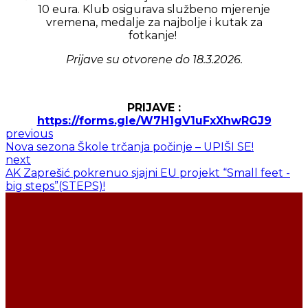
10 eura. Klub osigurava službeno mjerenje
vremena, medalje za najbolje i kutak za
fotkanje!
Prijave su otvorene do 18.3.2026.
PRIJAVE :
https://forms.gle/W7H1gV1uFxXhwRGJ9
previous
Nova sezona Škole trčanja počinje – UPIŠI SE!
next
AK Zaprešić pokrenuo sjajni EU projekt “Small feet -
big steps”(STEPS)!
ŽELITE LI SE
UČLANITI U AK