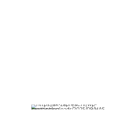
Sjedište kluba: Ulica Matije Gupca 17, Pojatno
10290 Zaprešić
Email: atletika.zapresic@gmail.com
Broj mobitela: +38591 957 5059
Lokacija: Zelengaj 2, 10290 Zaprešić
Sjedište kluba: Ulica Matije Gupca 17, Pojatno
10290 Zaprešić
Email: atletika.zapresic@gmail.com
Broj mobitela: +38591 957 5059