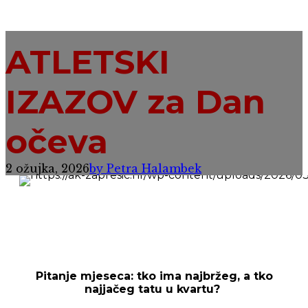
ATLETSKI
IZAZOV za Dan
očeva
2 ožujka, 2026
by Petra Halambek
Pitanje mjeseca: tko ima najbržeg, a tko
najjačeg tatu u kvartu?