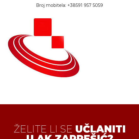
Broj mobitela: +38591 957 5059
ŽELITE LI SE
UČLANITI
U AK ZAPREŠIĆ?