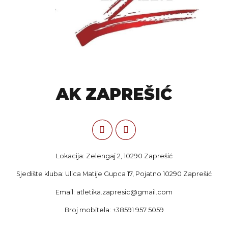
AK ZAPREŠIĆ
Lokacija: Zelengaj 2, 10290 Zaprešić
Sjedište kluba: Ulica Matije Gupca 17, Pojatno 10290 Zaprešić
Email: atletika.zapresic@gmail.com
Broj mobitela: +38591 957 5059