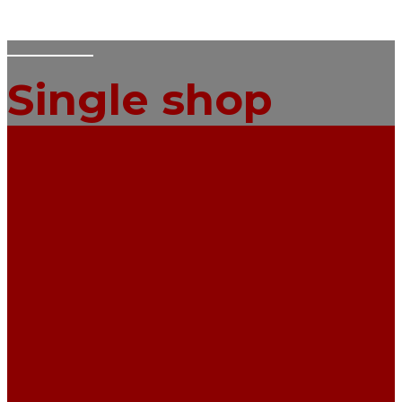
Single shop
ŽELITE LI SE
UČLANITI U AK
ZAPREŠIĆ?
UČLANI
SE U
KLUB