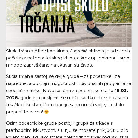
Škola trčanja Atletskog kluba Zaprešić aktivna je od samih
početaka našeg atletskog kluba, a kroz nju pokrenuli smo
mnoge Zaprešićane na aktivan stil života.
Škola trčanja sastoji se dvije grupe – za početnike i za
napredne, a postoji i mogućnost individualnih programa za
specifične utrke. Nova sezona za početnike starta
16.03.
2026.
godine, a priključiti se može svatko – bez obzira na
trkačko iskustvo. Potrebno je samo imati volje, a ostalo
prepustite nama!
Osim početničke grupe postoji i grupa za trkače s
prethodnim iskustvom, a u nju se možete priključiti u bilo
kojem trenutku ako imate prethodnog trkačkog iskustva.