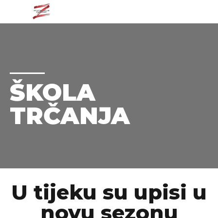
ŠKOLA
TRČANJA
U tijeku su upisi u
novu sezonu