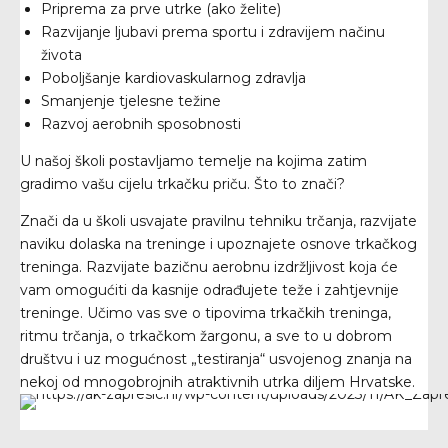
Priprema za prve utrke (ako želite)
Razvijanje ljubavi prema sportu i zdravijem načinu
života
Poboljšanje kardiovaskularnog zdravlja
Smanjenje tjelesne težine
Razvoj aerobnih sposobnosti
U našoj školi postavljamo temelje na kojima zatim
gradimo vašu cijelu trkačku priču. Što to znači?
Znači da u školi usvajate pravilnu tehniku trčanja, razvijate
naviku dolaska na treninge i upoznajete osnove trkačkog
treninga. Razvijate bazičnu aerobnu izdržljivost koja će
vam omogućiti da kasnije odrađujete teže i zahtjevnije
treninge. Učimo vas sve o tipovima trkačkih treninga,
ritmu trčanja, o trkačkom žargonu, a sve to u dobrom
društvu i uz mogućnost „testiranja“ usvojenog znanja na
nekoj od mnogobrojnih atraktivnih utrka diljem Hrvatske.