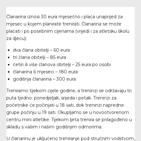
Članarina iznosi 30 eura mjesečno i plaća unaprijed za
mjesec u kojem planirate trenirati. Članarina se može
plaćati i po posebnim cijenama (vrijedi i za atletsku školu
za djecu):
dva člana obitelji – 60 eura
tri člana obitelji – 85 eura
četiri ili više članova obitelji – 25 eura po osobi
članarina 6 mjeseci – 180 eura
godišnja članarina – 300 eura
Treniramo tijekom cijele godine, a treninzi se održavaju tri
puta tjedno: ponedjeljak, srijeda i petak. Treninzi za
početnike će počinjati u 18 sati, dok treninzi napredne
grupe počinju u 19 sati. Okupljamo se u novootvorenom
centru mini atletike. Tijekom ljeta trenira se prilagođeno u
skladu s vašim i našim godišnjim odmorima.
U članarinu je uključeno treniranje pod stručnim vodstvom,