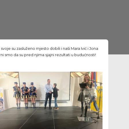
oje su zasluženo mjesto dobili i naši Mara Ivić i Jona
gurni smo da su pred njima sjajni rezultati u budućnosti!