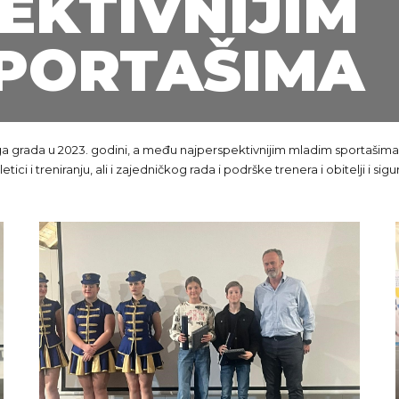
EKTIVNIJIM
PORTAŠIMA
ga grada u 2023. godini, a među najperspektivnijim mladim sportašima sv
etici i treniranju, ali i zajedničkog rada i podrške trenera i obitelji i si