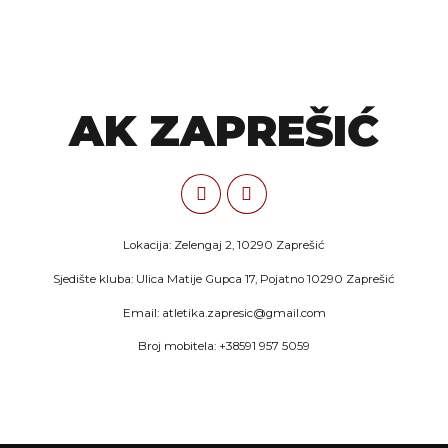
AK ZAPREŠIĆ
Lokacija: Zelengaj 2, 10290 Zaprešić
Sjedište kluba: Ulica Matije Gupca 17, Pojatno 10290 Zaprešić
Email: atletika.zapresic@gmail.com
Broj mobitela: +38591 957 5059