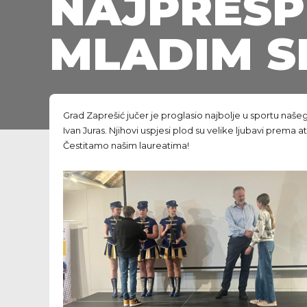
NAJPRESP
MLADIM S
Grad Zaprešić jučer je proglasio najbolje u sportu naše
Ivan Juras. Njihovi uspjesi plod su velike ljubavi prema atl
Čestitamo našim laureatima!