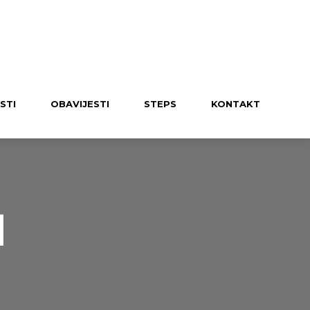
UČLANI SE U KLUB
STI
OBAVIJESTI
STEPS
KONTAKT
N