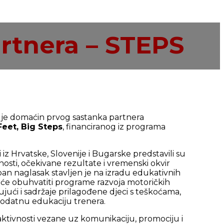
artnera – STEPS
o je domaćin prvog sastanka partnera
Feet, Big Steps
, financiranog iz programa
iz Hrvatske, Slovenije i Bugarske predstavili su
nosti, očekivane rezultate i vremenski okvir
an naglasak stavljen je na izradu edukativnih
ji će obuhvatiti programe razvoja motoričkih
ujući i sadržaje prilagođene djeci s teškoćama,
 dodatnu edukaciju trenera.
tivnosti vezane uz komunikaciju, promociju i