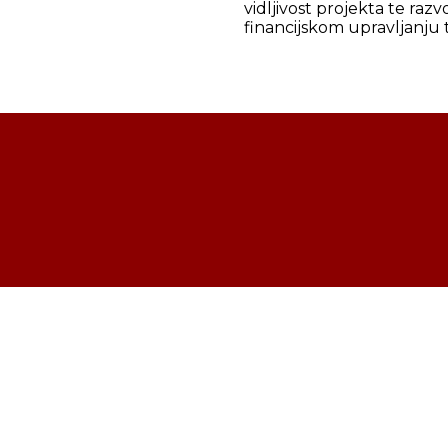
vidljivost projekta te razv
financijskom upravljanju t
LANITI U AK ZAPREŠIĆ?