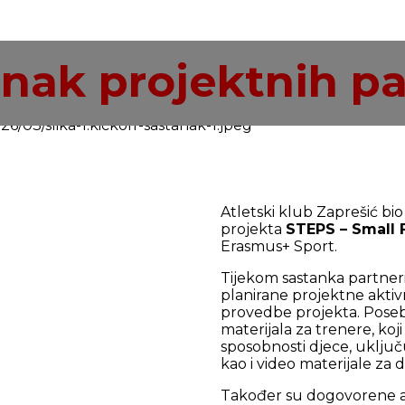
anak projektnih p
Atletski klub Zaprešić bi
projekta
STEPS – Small 
Erasmus+ Sport.
Tijekom sastanka partneri 
planirane projektne aktiv
provedbe projekta. Poseb
materijala za trenere, ko
sposobnosti djece, uključ
kao i video materijale za
Također su dogovorene ak