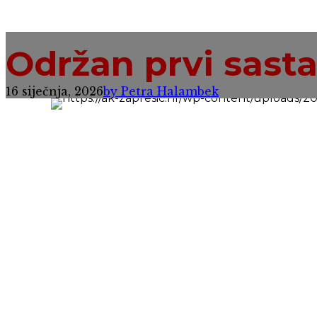
Održan prvi sast
16 siječnja, 2026
by Petra Halambek