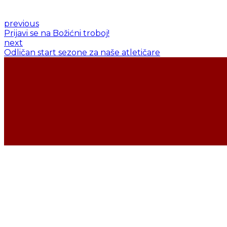
previous
Prijavi se na Božićni troboj!
next
Odličan start sezone za naše atletičare
ŽELITE LI SE
UČ