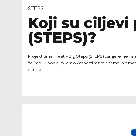
STEPS
Koji su ciljev
(STEPS)?
Projekt Small Feet – Big Steps (STEPS) usmjeren je na s
želimo: ✅ podići svijest o važnosti razvoja temeljnih m
dionike...