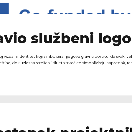
vio službeni logo
j vizualni identitet koji simbolizira njegovu glavnu poruku: da svaki ve
ina, dok uzlazna strelica i silueta trkačice simboliziraju napredak, rast 