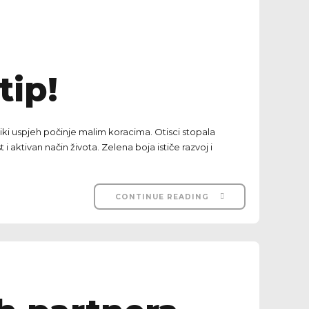
tip!
liki uspjeh počinje malim koracima. Otisci stopala
i aktivan način života. Zelena boja ističe razvoj i
CONTINUE READING