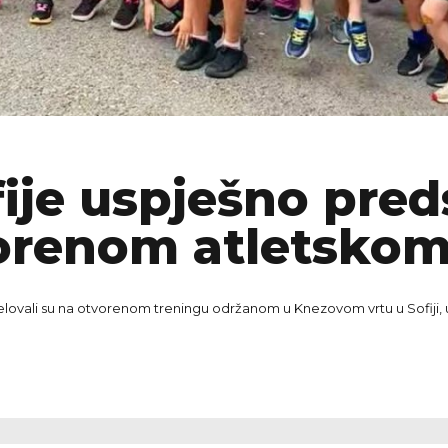
fije uspješno pred
orenom atletskom
jelovali su na otvorenom treningu održanom u Knezovom vrtu u Sofiji, u