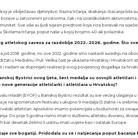
 koji je obilježavao djetinjstvo. Razna trčanja, skakanja i bacanja bila
borave u zatvorenim prostorima, čak i na izvanškolskim aktivnostima. 
imunitet. Sve više su ljudi svjesni prednosti koje nosi boravak na svjež
 u Školama trčanja, poput naše u kojoj brojimo 40-ak polaznika.
og atletskog saveza za razdoblje 2022.-2026. godine. Što sv
 još 2018. godine, no ove 2022. godine smo nastavili suradnju na obos
održati u Medulinu i Puli. Velika čast je ukazana Hrvatskoj i Hrvatsko
 i nadam se doprinijeti realizaciji ovog povijesnog događaja za hrvats
j Bystrici ovog ljeta, šest medalja su osvojili atletičari i at
 nove generacije atletičarki i atletičara u Hrvatskoj?
valu mladih (EYOF) u Banskoj Bystrici rezultat su sve većeg ulaganja u s
a je na spomenutom festivalu s ukupno 9 medalja (5 zlatne i 4 srebrne)
hrvatski atletičari. Apsolutno imamo potencijala u budućnosti za osvaj
ecanja. Do prije 5 godina nismo imali ni službenu atletsku dvoranu, dvor
bar desetak želimo li uistinu imati uvijete kao i ostatak Europe.
je sve bogatiji. Pridodala su se i natjecanja poput bacanja