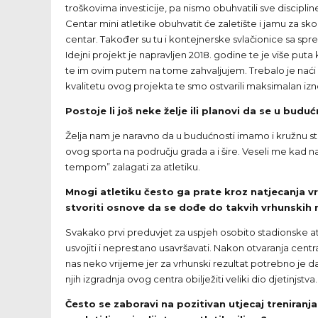
troškovima investicije, pa nismo obuhvatili sve discipline
Centar mini atletike obuhvatit će zaletište i jamu za skok 
centar. Također su tu i kontejnerske svlačionice sa spr
Idejni projekt je napravljen 2018. godine te je više put
te im ovim putem na tome zahvaljujem. Trebalo je naći n
kvalitetu ovog projekta te smo ostvarili maksimalan izno
Postoje li još neke želje ili planovi da se u budu
Želja nam je naravno da u budućnosti imamo i kružnu staz
ovog sporta na području grada a i šire. Veseli me kad 
tempom” zalagati za atletiku.
Mnogi atletiku često ga prate kroz natjecanja v
stvoriti osnove da se dođe do takvih vrhunskih r
Svakako prvi preduvjet za uspjeh osobito stadionske atl
usvojiti i neprestano usavršavati. Nakon otvaranja centra
nas neko vrijeme jer za vrhunski rezultat potrebno je d
njih izgradnja ovog centra obilježiti veliki dio djetinjstva.
Često se zaboravi na pozitivan utjecaj treniranja 