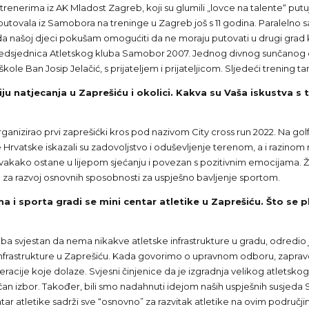
trenerima iz AK Mladost Zagreb, koji su glumili „lovce na talente“ pu
ja putovala iz Samobora na treninge u Zagreb još s 11 godina. Paralelno
našoj djeci pokušam omogućiti da ne moraju putovati u drugi grad kak
tpredsjednica Atletskog kluba Samobor 2007. Jednog divnog sunčanog d
le Ban Josip Jelačić, s prijateljem i prijateljicom. Sljedeći trening ta
aciju natjecanja u Zaprešiću i okolici. Kakva su Vaša iskustv
ganizirao prvi zaprešićki kros pod nazivom City cross run 2022. Na gol
 Hrvatske iskazali su zadovoljstvo i oduševljenje terenom, a i razinom 
ros svakako ostane u lijepom sjećanju i povezan s pozitivnim emocijama.
a za razvoj osnovnih sposobnosti za uspješno bavljenje sportom.
 i sporta gradi se mini centar atletike u Zaprešiću. Što se pl
a svjestan da nema nikakve atletske infrastrukture u gradu, odredio
infrastrukture u Zaprešiću. Kada govorimo o upravnom odboru, zapravo p
generacije koje dolaze. Svjesni činjenice da je izgradnja velikog atletsk
gičan izbor. Također, bili smo nadahnuti idejom naših uspješnih susjed
r atletike sadrži sve “osnovno” za razvitak atletike na ovim područji