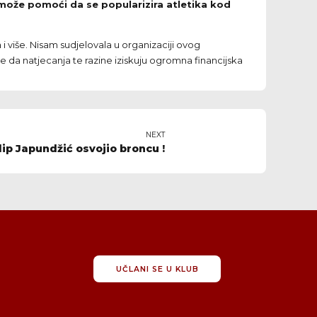
 može pomoći da se popularizira atletika kod
 više. Nisam sudjelovala u organizaciji ovog
je da natjecanja te razine iziskuju ogromna financijska
NEXT
lip Japundžić osvojio broncu !
UČLANI SE U KLUB