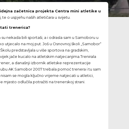
idejna začetnica projekta Centra mini atletike u
 te o uspjehu naših atletičara u svijetu.
stati trenerica?
ja su nekada bili sportaši, a i odrasla sam u Samoboru u
ako utjecalo na moj put. Još u Osnovnoj školi „Samobor“
Školu predstavljala u više sportova na gradskim,
vijek jače kucalo na atletskim natjecanjima.Trenirala
ener, a današnji izbornik atletske reprezentacije
klubu AK Samobor 2007 trebala pomoć trenera i tu sam
 nisam se mogla ključno vrijeme natjecati u atletici,
e mjesto odlučila potražiti na trenerskoj strani.