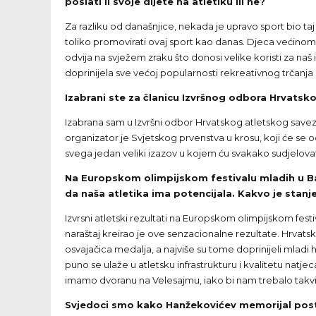
poslati li svoje dijete na atletiku ili ne?
Za razliku od današnjice, nekada je upravo sport bio taj
toliko promovirati ovaj sport kao danas. Djeca većinom 
odvija na svježem zraku što donosi velike koristi za naš 
doprinijela sve većoj popularnosti rekreativnog trčanja
Izabrani ste za članicu Izvršnog odbora Hrvatsk
Izabrana sam u Izvršni odbor Hrvatskog atletskog saveza
organizator je Svjetskog prvenstva u krosu, koji će se 
svega jedan veliki izazov u kojem ću svakako sudjelovati
Na Europskom olimpijskom festivalu mladih u Bansko
da naša atletika ima potencijala. Kakvo je stanje
Izvrsni atletski rezultati na Europskom olimpijskom festi
naraštaj kreirao je ove senzacionalne rezultate. Hrvatsk
osvajačica medalja, a najviše su tome doprinijeli mladi 
puno se ulaže u atletsku infrastrukturu i kvalitetu natj
imamo dvoranu na Velesajmu, iako bi nam trebalo takvih 
Svjedoci smo kako Hanžekovićev memorijal posta