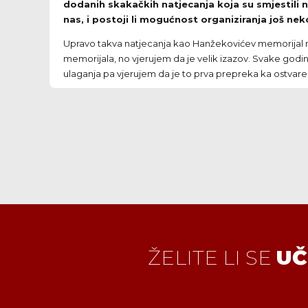
dodanih skakačkih natjecanja koja su smjestili 
nas, i postoji li mogućnost organiziranja još n
Upravo takva natjecanja kao Hanžekovićev memorijal naj
memorijala, no vjerujem da je velik izazov. Svake godine
ulaganja pa vjerujem da je to prva prepreka ka ostvaren
ŽELITE LI SE
UČ