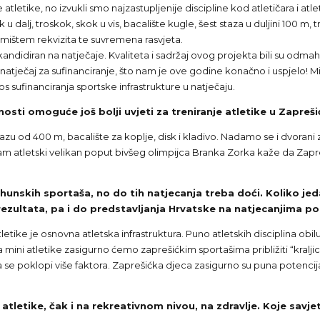
 atletike, no izvukli smo najzastupljenije discipline kod atletičara i at
u dalj, troskok, skok u vis, bacalište kugle, šest staza u duljini 100 m, t
emištem rekvizita te suvremena rasvjeta.
a kandidiran na natječaje. Kvaliteta i sadržaj ovog projekta bili su o
atječaj za sufinanciranje, što nam je ove godine konačno i uspjelo! Min
s sufinanciranja sportske infrastrukture u natječaju.
ćnosti omoguće još bolji uvjeti za treniranje atletike u Zapreš
u od 400 m, bacalište za koplje, disk i kladivo. Nadamo se i dvorani za
nam atletski velikan poput bivšeg olimpijca Branka Zorka kaže da Zapr
rhunskih sportaša, no do tih natjecanja treba doći. Koliko j
ezultata, pa i do predstavljanja Hrvatske na natjecanjima po
etike je osnovna atletska infrastruktura. Puno atletskih disciplina ob
 mini atletike zasigurno ćemo zaprešićkim sportašima približiti “kralji
a se poklopi više faktora. Zaprešićka djeca zasigurno su puna potencij
atletike, čak i na rekreativnom nivou, na zdravlje. Koje savjet