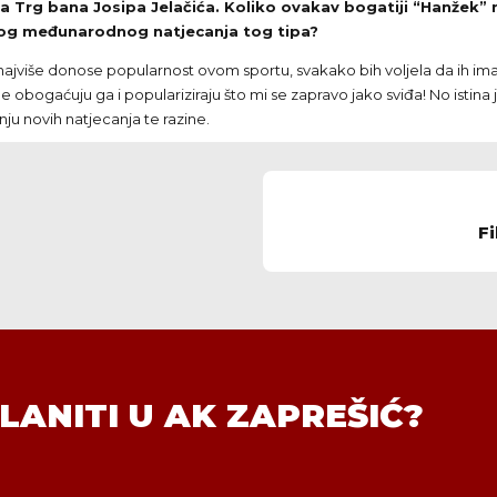
na Trg bana Josipa Jelačića. Koliko ovakav bogatiji “Hanžek”
ekog međunarodnog natjecanja tog tipa?
više donose popularnost ovom sportu, svakako bih voljela da ih ima i
 obogaćuju ga i populariziraju što mi se zapravo jako sviđa! No istina 
ju novih natjecanja te razine.
Fi
LANITI U AK ZAPREŠIĆ?