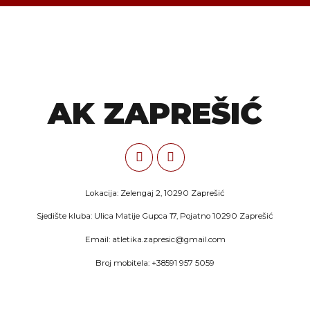
AK ZAPREŠIĆ
Lokacija: Zelengaj 2, 10290 Zaprešić
Sjedište kluba: Ulica Matije Gupca 17, Pojatno 10290 Zaprešić
Email: atletika.zapresic@gmail.com
Broj mobitela: +38591 957 5059