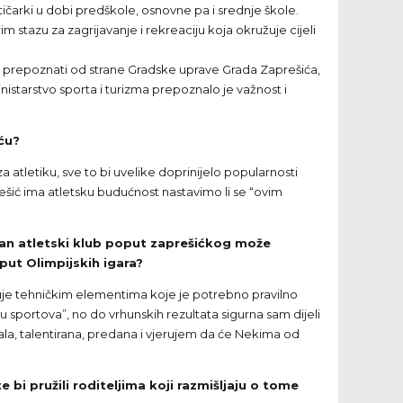
letičarki u dobi predškole, osnovne pa i srednje škole.
rim stazu za zagrijavanje i rekreaciju koja okružuje cijeli
dmah prepoznati od strane Gradske uprave Grada Zaprešića,
istarstvo sporta i turizma prepoznalo je važnost i
iću?
 atletiku, sve to bi uvelike doprinijelo popularnosti
ešić ima atletsku budućnost nastavimo li se “ovim
edan atletski klub poput zaprešićkog može
put Olimpijskih igara?
iluje tehničkim elementima koje je potrebno pravilno
cu sportova”, no do vrhunskih rezultata sigurna sam dijeli
ala, talentirana, predana i vjerujem da će Nekima od
e bi pružili roditeljima koji razmišljaju o tome