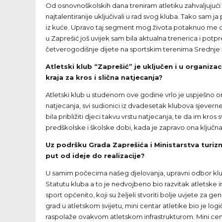
Od osnovnoškolskih dana treniram atletiku zahvaljujući 
najtalentiranije uključivali u rad svog kluba. Tako sam 
iz kuće. Upravo taj segment mog života potaknuo me da 
u Zaprešić još uvijek sam bila aktualna trenerica i po
četverogodišnje dijete na sportskim terenima Srednje ško
Atletski klub “Zaprešić” je uključen i u organiz
kraja za kros i slična natjecanja?
Atletski klub u studenom ove godine vrlo je uspješno or
natjecanja, svi sudionici iz dvadesetak klubova sjeverne
bila približiti djeci takvu vrstu natjecanja, te da im k
predškolske i školske dobi, kada je zapravo ona ključn
Uz podršku Grada Zaprešića i Ministarstva turizma
put od ideje do realizacije?
U samim počecima našeg djelovanja, upravni odbor klub
Statutu kluba a to je nedvojbeno bio razvitak atletske 
sport općenito, koji su željeli stvoriti bolje uvjete za 
grad u atletskom svijetu, mini centar atletike bio je lo
raspolaže ovakvom atletskom infrastrukturom. Mini centa