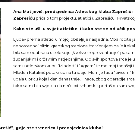
Ana Matijević, predsjednica Atletskog kluba Zaprešić i 
Zaprešiću
priča o tom projektu, atletici u Zaprešiću i Hrvatskoj,
Kako ste ušli u svijet atletike, i kako ste se odlučili po
Ljubav prema atletici u mojoj obitelji je nasljedna. Oba roditel
neposrednoj blizini gradskog stadiona što vjerujem da je itek
bila sam odabrana u selekciju „školske reprezentacije“ pa sam 
županijskim i državnim natjecanjima. Od svih sportova srce je u
sam u Atletskom kubu “Mladost” i “Agram” te me moj tadašnji tr
Mladen Katalinić potaknuo na tu ideju. Mom je tada “bivšem” 
upala u priču koja i dan danas traje… Inače, zbog operacije srca
tako sam i bila svjesna da neću biti vrhunski sportaš pa sam svoj
ešić”, gdje ste trenerica i predsjednica kluba?