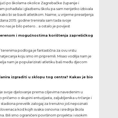
tujući po školama okolice Zagrebačke županije i
 sam pohađala i glazbenu školu pa sam nerijetko izbivala
o bi se bavili atletikom. Naime, u vrijeme preseljenja
ana 2015. godine trenirala sam tada svoje
mo nas je bilo petero… a ostalo je povijest
a s terenom i mogućnostima korištenja zaprešićkog
f terenima podloga je fantastična za ovu vrstu
natjecanja koju smo im pripremili. Misao vodilja nam je
 Želja nam je popularizirati atletiku baš među djecom
anira izgraditi u sklopu tog centra? Kakav je bio
 je svoje djelovanje prema ciljevima navedenim u
ričamo o skupini entuzijasta, zaljubljenika u trčanje i
og stadiona prevelik zalogaj za trenutno još nepoznati
a Slovenaca kod kojih svaka osnovna i srednja škola
ma. Bili smo ograničeni površinom projekta i visokim