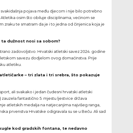
 su svakidašnja pojava među djecom i nije bilo potrebno
Atletika osim što obiluje disciplinama, većinom se
em zraku te smatram da je i to jedna od činjenica koja je
e ta dužnost nosi sa sobom?
trano zadovoljstvo. Hrvatski atletski savez 2024. godine
m atletskom savezu dodjelom ovog domaćinstva. Prije
ku atletiku.
letičarke – tri zlata i tri srebra, što pokazuje
port, ali svakako i jedan čudesni hrvatski atletski
 zauzela fantastično 5. mjestu ljestvice država
anje atletskih medalja na natjecanjima najvišeg ranga,
anska prvenstva Hrvatske odigravala su se u Beču. Ali sad
 kugle kod gradskih fontana, te nedavno