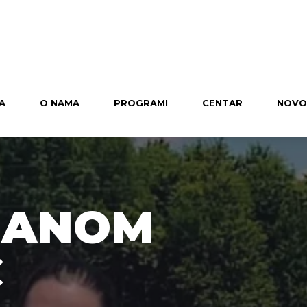
A
O NAMA
PROGRAMI
CENTAR
NOVO
S ANOM
Ć