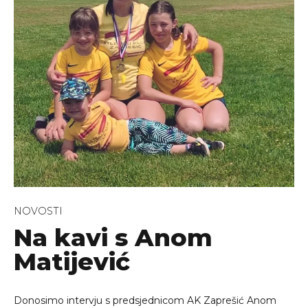
NOVOSTI
Na kavi s Anom
Matijević
Donosimo intervju s predsjednicom AK Zaprešić Anom