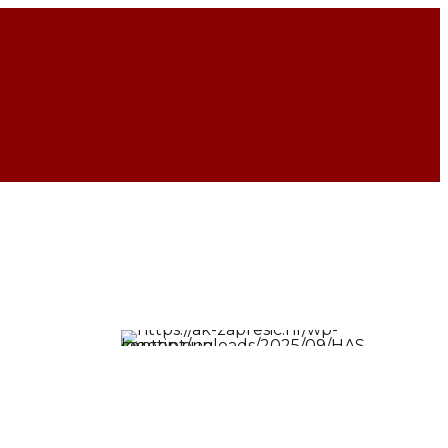
UČLANI SE U KLUB
rešić