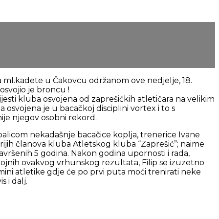
 ml.kadete u Čakovcu održanom ove nedjelje, 18.
 osvojio je broncu !
esti kluba osvojena od zaprešićkih atletičara na velikim
 osvojena je u bacačkoj disciplini vortex i to s
nije njegov osobni rekord.
d palicom nekadašnje bacačice koplja, trenerice Ivane
tarijih članova kluba Atletskog kluba “Zaprešić”; naime
avršenih 5 godina. Nakon godina upornosti i rada,
tojnih ovakvog vrhunskog rezultata, Filip se izuzetno
ini atletike gdje će po prvi puta moći trenirati neke
 i dalj.