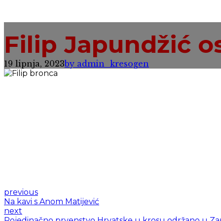
Filip Japundžić o
19 lipnja, 2023
by admin_kresogen
previous
Na kavi s Anom Matijević
next
Pojedinačno prvenstvo Hrvatske u krosu održano u Za