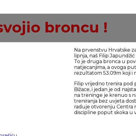
svojio broncu !
Na prvenstvu Hrvatske za
lipnja, naš Filip Japundžić
To je druga bronca u povij
natjecanjima, a ovoga puta
rezultatom 53.09m koji i 
Filip vrijedno trenira po
Bižace, i jedan je od najs
na treninge je krenuo s n
treniranja bez uvjeta dos
raduje otvorenju Centra m
discipline poput skoka u vis
prešiću